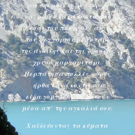
να σηκωθούνε οι νεκροί
να’ ρθούν ξανά κοντά σου
Είσαι του πέλαγους αυγή
του φεγγαριού βλαστάρι
της άνοιξης και της δροσιάς
χρυσό μαργαριτάρι.
Περπάτησα πολλές φορές
ήρθα ξανά κοντά σου
είδα γοργόνες να πετούν
μέσα απ’ την αγκαλιά σου.
Χαϊδεύοντας τα κύματα