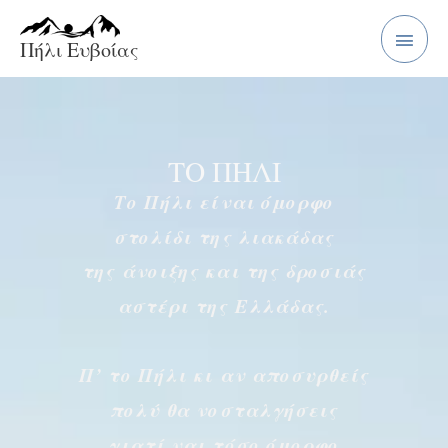
Μετάβαση
Κύρι
στο
Πήλι Ευβοίας
Μενο
περιεχόμενο
ΤΟ ΠΗΛΙ
Το Πήλι είναι όμορφο
στολίδι της λιακάδας
της άνοιξης και της δροσιάς
αστέρι της Ελλάδας.
Π’ το Πήλι κι αν αποσυρθείς
πολύ θα νοσταλγήσεις
γιατί ναι τόσο όμορφο