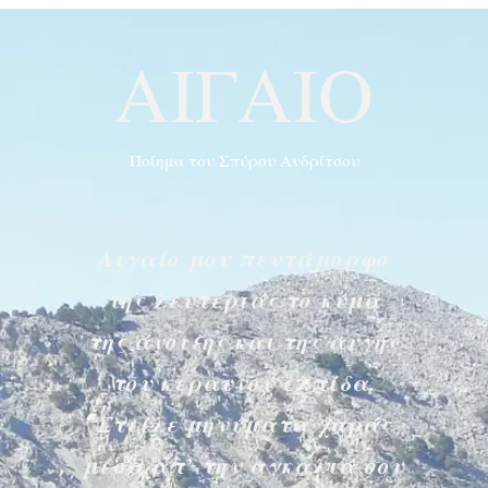
ΑΙΓΑΙΟ
Ποίημα του Σπύρου Ανδρίτσου
Αιγαίο μου πεντάμορφο
της λευτεριάς το κύμα
της άνοιξης και της αυγής
του κεραυνού ελπίδα.
Στείλε μηνύματα χαράς
μέσα απ’ την αγκαλιά σου