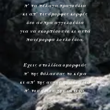
π’ τα πέλαγα τραγούδια
κι απ’ τις όμορφες κορφές
δυο άσπρα αγγελούδια
για να σκορπίσουνε κι αυτά
πανέμορφα λουλούδια.
Έχεις στολίδια ομορφιάς
π’ της θάλασσας το κύμα
κι απ’ της αυγής την ευωδιά
π’ του ήλιου την ακτίνα.