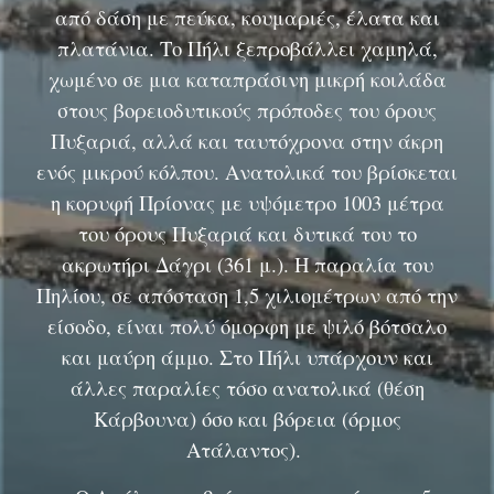
από δάση με πεύκα, κουμαριές, έλατα και
πλατάνια. Το Πήλι ξεπροβάλλει χαμηλά,
χωμένο σε μια καταπράσινη μικρή κοιλάδα
στους βορειοδυτικούς πρόποδες του όρους
Πυξαριά, αλλά και ταυτόχρονα στην άκρη
ενός μικρού κόλπου. Ανατολικά του βρίσκεται
η κορυφή Πρίονας με υψόμετρο 1003 μέτρα
του όρους Πυξαριά και δυτικά του το
ακρωτήρι Δάγρι (361 μ.). Η παραλία του
Πηλίου, σε απόσταση 1,5 χιλιομέτρων από την
είσοδο, είναι πολύ όμορφη με ψιλό βότσαλο
και μαύρη άμμο. Στο Πήλι υπάρχουν και
άλλες παραλίες τόσο ανατολικά (θέση
Κάρβουνα) όσο και βόρεια (όρμος
Ατάλαντος).