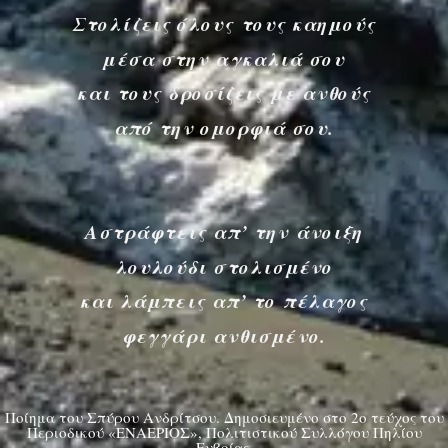
Στολίζεις όλους τους καημούς
μέσα στην αγκαλιά σου
και τους δροσίζεις με ανθούς
από την ομορφιά σου.
Αστράφτεις απ’ την άνοιξη
λουλούδι στολισμένο
και λάμπεις απ’ το πέλαγος
φεγγάρι ανθισμένο.
Ποίημα του Σπύρου Ανδρίτσου. Δημοσιευμένο στο 2ο τεύχος του
Περιοδικού «ΕΝΑΕΡΙΟΣ», Πολιτιστικού Συλλόγου Πηλίου
Ευβοίας.