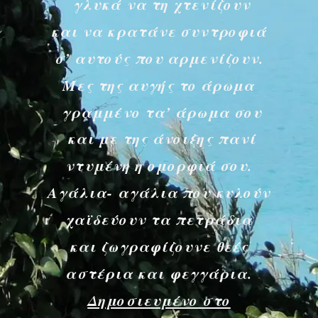
γλυκά να τη χτενίζουν
και να κρατάνε συντροφιά
σ’ αυτούς που αρμενίζουν.
Μες της αυγής το άρωμα
γραμμένο τα’ άρωμα σου
και με της άνοιξης πανί
ντυμένη η ομορφιά σου.
Αγάλια- αγάλια που κυλούν
χαϊδεύουν τα πετράδια
και ζωγραφίζουνε θεές
αστέρια και φεγγάρια.
Δημοσιευμένο στο