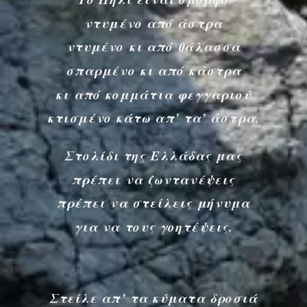
ντυμένο από άστρα
ντυμένο κι από θάλασσα
σπαρμένο κι από κάστρα
κι από κομμάτια φεγγαριού
κτισμένο κάτω απ’ τα’ άστρα.
Στολίδι της Ελλάδας μας
πρέπει να ζωντανέψεις
πρέπει να στείλεις μήνυμα
για να τους γοητέψεις.
Στείλε απ’ τα κύματα δροσιά