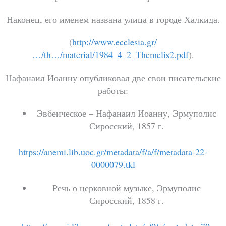
Наконец, его именем названа улица в городе Халкида.
(
http://www.ecclesia.gr/
…/th…/material/1984_4_2_Themelis2.pdf
).
Нафанаил Иоанну опубликовал две свои писательские
работы
:
Эвбеическое – Нафанаил Иоанну, Эрмуполис
Сиросский, 1857 г
.
https://anemi.lib.uoc.gr/metadata/f/a/f/metadata-22-
0000079.tkl
Речь о церковной музыке,
Эрмуполис
Сиросский, 1858 г
.