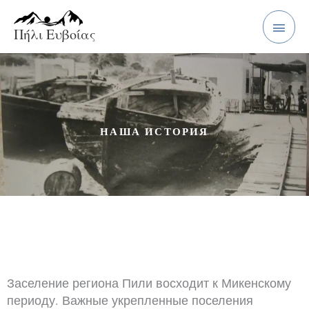
Перейти
Главн
к
Πήλι Ευβοίας
меню
содержимому
НАША ИСТОРИЯ
Заселение региона Пили восходит к Микенскому
периоду. Важные укрепленные поселения