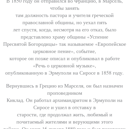
В 1850 году он отправился во Францию, в Марсель,
чтобы занять
там должность пастора и учителя греческой
православной общины, но уехал пять
лет спустя, когда, несмотря на его отказ, было
представлено храму общины «Успение
Пресвятой Богородицы» так называемое «Европейское
церковное пение», событие,
которое он позже описал и опубликовал в работе
«Речь о церковной музыке»,
опубликованную в Эрмуполи на Сиросе в 1858 году.
Вернувшись в Грецию из Марселя, он был назначен
проповедником
Киклад. Он работал архимандритом в Эрмуполи на
Сиросе и ушел в отставку в
старости, где продолжал жить, любимый и
почитаемый жителями и верующими этого
района. Он умер 16 января 1880 года и был похоронен