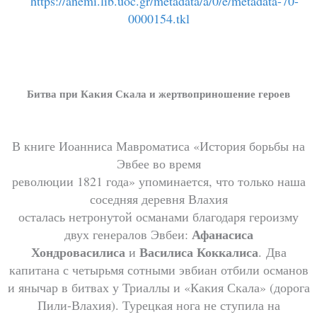
https://anemi.lib.uoc.gr/metadata/a/0/e/metadata-70-
0000154.tkl
Битва при Какия Скала и жертвоприношение героев
В книге Иоанниса Мавроматиса «История борьбы на
Эвбее во время
революции 1821 года» упоминается, что только наша
соседняя деревня Влахия
осталась нетронутой османами благодаря героизму
Афанасиса
двух генералов Эвбеи:
Хондровасилиса
Василиса Коккалиса
и
.
Два
капитана с четырьмя сотными эвбиан отбили османов
и янычар в битвах у Триаллы и «Какия Скала» (дорога
Пили-Влахия). Турецкая нога не ступила на