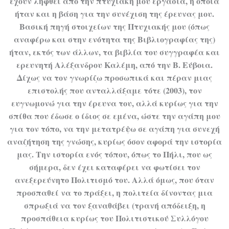
έχουν ληφθεί από την πτυχιακή μου εργασία, η οποία
ήταν και η βάση για την συνέχιση της έρευνας μου.
Βασική πηγή στοιχείων της Πτυχιακής μου (όπως
αναφέρω και στην ενότητα της Βιβλιογραφίας της)
ήταν, εκτός των άλλων, τα βιβλία του συγγραφέα και
ερευνητή Αλέξανδρου Καλέμη, από την Β. Εύβοια.
Δίχως να τον γνωρίζω προσωπικά και πέραν μιας
επιστολής που ανταλλάξαμε τότε (2003), τον
ευγνωμονώ για την έρευνα του, αλλά κυρίως για την
σπίθα που έδωσε ο ίδιος σε εμένα, ώστε την αγάπη μου
για τον τόπο, να την μετατρέψω σε αγάπη για συνεχή
αναζήτηση της γνώσης, κυρίως όσον αφορά την ιστορία
μας. Την ιστορία ενός τόπου, όπως το Πήλι, που ως
σήμερα, δεν έχει καταφέρει να φωτίσει τον
ανεξερεύνητο Πολιτισμό του. Αλλά όμως, που όταν
προσπαθεί να το πράξει, η πολιτεία δίνοντας μια
σπρωξιά να τον ξαναθάβει (τρανή απόδειξη, η
προσπάθεια κυρίως του Πολιτιστικού Συλλόγου